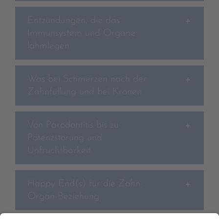
Entzündungen, die das
Immunsystem und Organe
lahmlegen
Was bei Schmerzen nach der
Zahnfüllung und bei Kronen
Von Parodontitis bis zu
Potenzstörung und
Unfruchtbarkeit
Happy End(s) für die Zahn-
Organ-Beziehung