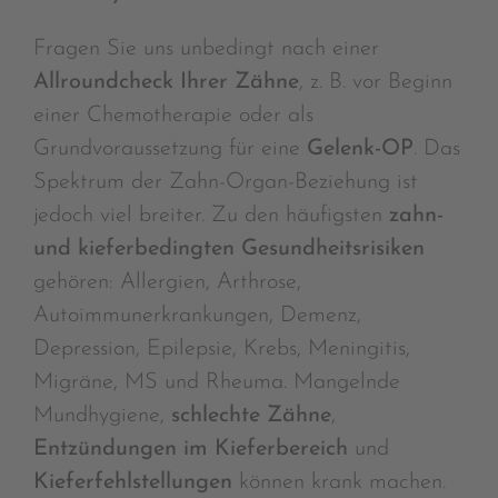
Fragen Sie uns unbedingt nach einer
Allroundcheck Ihrer Zähne
, z. B. vor Beginn
einer Chemotherapie oder als
Grundvoraussetzung für eine
Gelenk-OP
. Das
Spektrum der Zahn-Organ-Beziehung ist
jedoch viel breiter. Zu den häufigsten
zahn-
und kieferbedingten Gesundheitsrisiken
gehören: Allergien, Arthrose,
Autoimmunerkrankungen, Demenz,
Depression, Epilepsie, Krebs, Meningitis,
Migräne, MS und Rheuma. Mangelnde
Mundhygiene,
schlechte Zähne
,
Entzündungen im Kieferbereich
und
Kieferfehlstellungen
können krank machen.