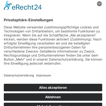
Startseite
»
Dental Biohealth Center
»
Biologische
Zahnheilkunde
»
Auswirkungen
Zahnarzt Dr. M. Regensburger
Effnerstraße 39a I 81925 München
Tel: +49 (89) 548 00 99-0
Fax: +49 (89) 548 00 99-90
Um unsere Webseite für Sie optimal
zu gestalten und fortlaufend
E-Mail:
info@dr-regensburger.de
verbessern zu können, verwenden wir
Impressum
I
Datenschutz
Cookies. Durch die weitere Nutzung
Einverstanden
der Webseite stimmen Sie der
Verwendung von Cookies zu. Weitere