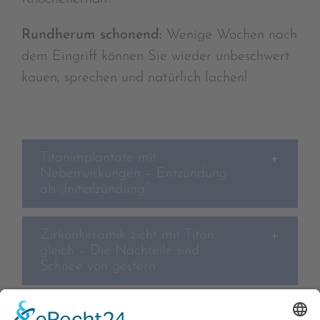
Rundherum schonend:
Wenige Wochen nach
dem Eingriff können Sie wieder unbeschwert
kauen, sprechen und natürlich lachen!
Titanimplantate mit
Nebenwirkungen – Entzündung
als „Initialzündung“
Zirkonkeramik zieht mit Titan
gleich – Die Nachteile sind
Schnee von gestern