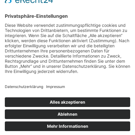
Startseite
»
Leistungen
»
Moderne Implantologie
»
Keramik
oder Titan
Zahnarzt Dr. M. Regensburger
Effnerstraße 39a I 81925 München
Tel: +49 (89) 548 00 99-0
Fax: +49 (89) 548 00 99-90
Um unsere Webseite für Sie optimal
zu gestalten und fortlaufend
E-Mail:
info@dr-regensburger.de
verbessern zu können, verwenden wir
Impressum
I
Datenschutz
Cookies. Durch die weitere Nutzung
Einverstanden
der Webseite stimmen Sie der
Verwendung von Cookies zu. Weitere
Informationen in unserer