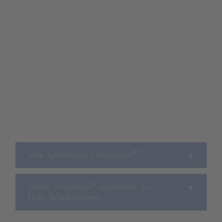
Wie funktioniert Invisalign® ?
Unser Invisalign®-Spezialist: Dr.
Udo Windsheimer