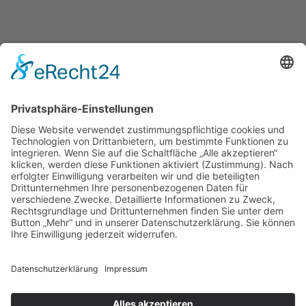
Startseite
»
Leistungen
»
Zahnästhetik
»
Invisalign®
Zahnarzt Dr. M. Regensburger
Effnerstraße 39a I 81925 München
Tel: +49 (89) 548 00 99-0
Fax: +49 (89) 548 00 99-90
Um unsere Webseite für Sie optimal
zu gestalten und fortlaufend
E-Mail:
info@dr-regensburger.de